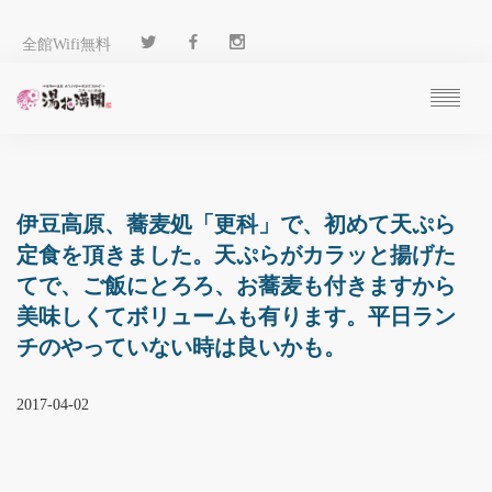
全館Wifi無料
ご予約
過ごし方
客 室
伊豆高原、蕎麦処「更科」で、初めて天ぷら
温 泉
定食を頂きました。天ぷらがカラッと揚げた
料 理
てで、ご飯にとろろ、お蕎麦も付きますから
施 設
美味しくてボリュームも有ります。平日ラン
アクセス
チのやっていない時は良いかも。
ブログ
ENGLISH
2017-04-02