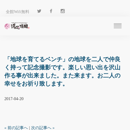
全館Wifi無料
ご予約
過ごし方
客 室
「地球を育てるベンチ」の地球を二人で仲良
温 泉
く持って記念撮影です。楽しい思い出を沢山
料 理
作る事が出来ました。また来ます。お二人の
施 設
幸せをお祈り致します。
アクセス
ブログ
2017-04-20
ENGLISH
« 前の記事へ
|
次の記事へ »