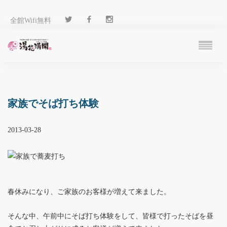
全館Wifi無料
ご予約
過ごし方
客 室
家族でそば打ち体験
温 泉
料 理
2013-03-28
施 設
アクセス
ブログ
ENGLISH
春休みになり、ご家族のお客様が増えて来ました。
そんな中、午前中にそば打ち体験をして、皆様で打ったそばを昼