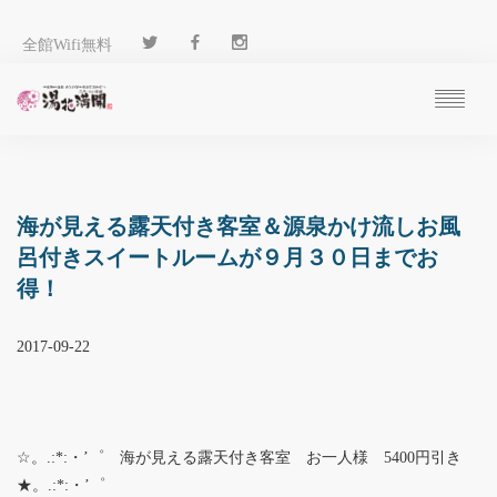
全館Wifi無料
ご予約
過ごし方
客 室
海が見える露天付き客室＆源泉かけ流しお風
温 泉
呂付きスイートルームが９月３０日までお
料 理
得！
施 設
アクセス
2017-09-22
ブログ
ENGLISH
☆。.:*:・’゜ 海が見える露天付き客室 お一人様 5400円引き
★。.:*:・’゜