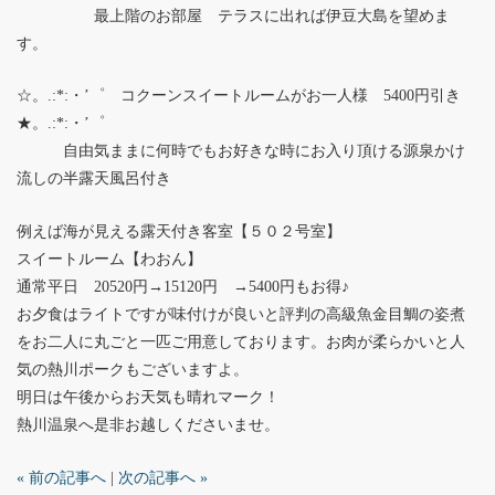
最上階のお部屋 テラスに出れば伊豆大島を望めま
す。
☆。.:*:・’゜ コクーンスイートルームがお一人様 5400円引き
★。.:*:・’゜
自由気ままに何時でもお好きな時にお入り頂ける源泉かけ
流しの半露天風呂付き
例えば海が見える露天付き客室【５０２号室】
スイートルーム【わおん】
通常平日 20520円→15120円 →5400円もお得♪
お夕食はライトですが味付けが良いと評判の高級魚金目鯛の姿煮
をお二人に丸ごと一匹ご用意しております。お肉が柔らかいと人
気の熱川ポークもございますよ。
明日は午後からお天気も晴れマーク！
熱川温泉へ是非お越しくださいませ。
« 前の記事へ
|
次の記事へ »