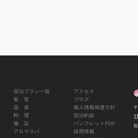
宿泊プラン一覧
アクセス
客 室
ブログ
温 泉
個人情報保護方針
〒
料 理
宿泊約款
T
施 設
パンフレットPDF
i
アロマスパ
採用情報