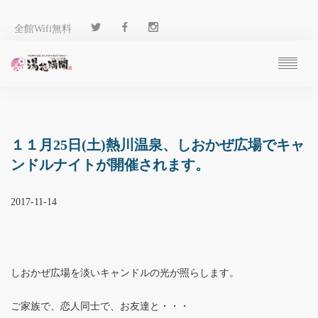
全館Wifi無料
ご予約
過ごし方
客 室
１１月25日(土)熱川温泉、しおかぜ広場でキャ
温 泉
ンドルナイトが開催されます。
料 理
施 設
2017-11-14
アクセス
ブログ
ENGLISH
しおかぜ広場を淡いキャンドルの光が照らします。
ご家族で、恋人同士で、お友達と・・・