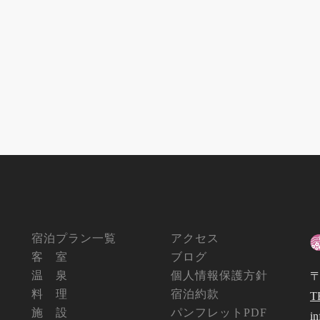
宿泊プラン一覧
アクセス
客 室
ブログ
温 泉
個人情報保護方針
〒
料 理
宿泊約款
T
施 設
パンフレットPDF
i