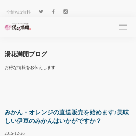
全館Wifi無料
ご予約
過ごし方
湯花満開ブログ
客 室
温 泉
お得な情報をお伝えします
料 理
施 設
アクセス
ブログ
ENGLISH
みかん・オレンジの直送販売を始めます♪美味
しい伊豆のみかんはいかがですか？
2015-12-26