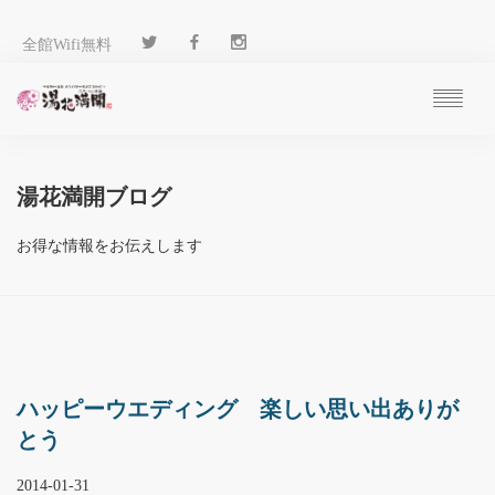
全館Wifi無料
ご予約
過ごし方
湯花満開ブログ
客 室
温 泉
お得な情報をお伝えします
料 理
施 設
アクセス
ブログ
ENGLISH
ハッピーウエディング 楽しい思い出ありが
とう
2014-01-31