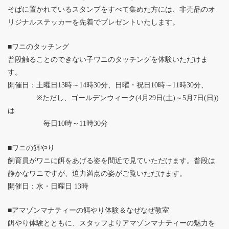
そばに置かれているスタンプをすべて集めた方には、非売品のオ
リジナルステッカーを先着でプレゼントいたします。
■ワニのタッチング
普段触ることのできない子ワニのタッチングを体験いただけま
す。
開催日：土曜日13時～14時30分、日曜・祝日10時～11時30分、
※ただし、ゴールデンウィーク(4月29日(土)～5月7日(日))
は
毎日10時～11時30分
■ワニの餌やり
飼育員がワニに餌をあげる姿を間近で見ていただけます。普段は
静かなワニですが、迫力満点の姿がご覧いただけます。
開催日：水・日曜日 13時
■アマゾンマナティーの餌やり体験＆なぜなぜ教室
餌やり体験とともに、スタッフよりアマゾンマナティーの魅力を