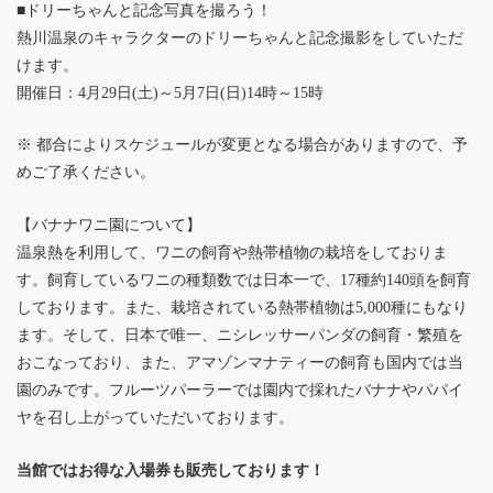
■ドリーちゃんと記念写真を撮ろう！
熱川温泉のキャラクターのドリーちゃんと記念撮影をしていただ
けます。
開催日：4月29日(土)～5月7日(日)14時～15時
※ 都合によりスケジュールが変更となる場合がありますので、予
めご了承ください。
【バナナワニ園について】
温泉熱を利用して、ワニの飼育や熱帯植物の栽培をしておりま
す。飼育しているワニの種類数では日本一で、17種約140頭を飼育
しております。また、栽培されている熱帯植物は5,000種にもなり
ます。そして、日本で唯一、ニシレッサーパンダの飼育・繁殖を
おこなっており、また、アマゾンマナティーの飼育も国内では当
園のみです。フルーツパーラーでは園内で採れたバナナやパパイ
ヤを召し上がっていただいております。
当館ではお得な入場券も販売しております！