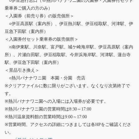
○伊豆急行窓口（※熱川バナナワニ園の入園券・入園券付セット
乗車券ご購入の方のみ）
＜入園券（前売り券）の販売個所＞
○伊豆高原駅（案内所）、伊豆熱川駅、伊豆稲取駅、河津駅、伊
豆急下田駅（案内所）
＜入園券付セット乗車券の販売個所＞
○南伊東駅、川奈駅、富戸駅、城ケ崎海岸駅、伊豆高原駅（案内
所）、片瀬白田駅、伊豆稲取駅、今井浜海岸駅、河津駅、蓮台寺
駅、伊豆急下田駅（案内所）
＜景品引き換え＞
○熱川バナナワニ園 本園・分園 売店
※クリアファイルに数に限りがございます。なくなり次第終了で
す。
※熱川バナナワニ園への入場には入場券が必要です。
※熱川バナナワニ園の営業時間は8:30～17:00
※熱川温泉資料館の営業時間は9:00～17:00
※営業時間、アクセスの詳細につきましては各HPをご確認くださ
い。