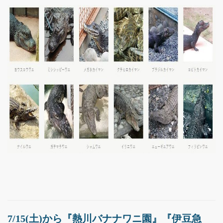
7/15(土)から『熱川バナナワニ園』『伊豆急