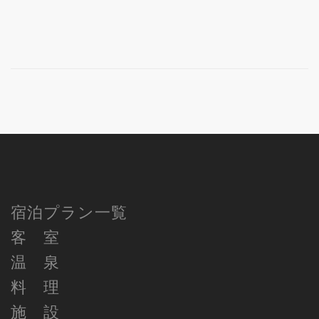
宿泊プラン一覧
客 室
温 泉
料 理
施 設