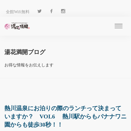
全館Wifi無料
ご予約
過ごし方
湯花満開ブログ
客 室
温 泉
お得な情報をお伝えします
料 理
施 設
アクセス
ブログ
ENGLISH
熱川温泉にお泊りの際のランチって決まって
いますか？ VOL6 熱川駅からもバナナワニ
園からも徒歩30秒！！