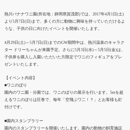
熱川バナナワニ園(所在地：静岡県賀茂郡)では、2017年4月1日(土)
より5月7日(日)まで、多くの方に動物に興味を持っていただけるよ
うな、子供の日に向けたイベントを開催いたします。
4月29日(土)～5月7日(日)までのGW期間中は、熱川温泉のキャラク
ター ドリーちゃんが来園予定。さらに5月3日(水)～5月5日(金)は、
子供券を購入し入園いただいた方限定でワニのフィギュアをプレ
ゼントいたします。
【イベント内容】
■ワニのぼり
園内のワニ園・分園では、ワニのぼりの展示を行います。5mを超
えるワニのぼりは圧巻で、毎年「空飛ぶワ二！？」とお客様も釘
付けです。
■園内スタンプラリー
園内のスタンプラリーを開催いたします。園内の動物の飼育施設