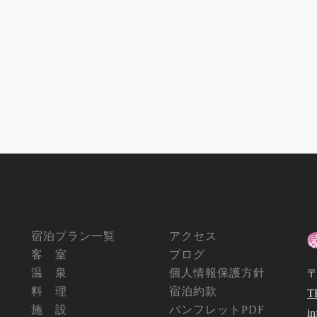
宿泊プラン一覧
アクセス
客 室
ブログ
温 泉
個人情報保護方針
〒
料 理
宿泊約款
T
施 設
パンフレットPDF
i