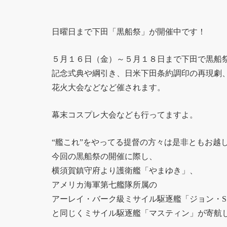
日曜日まで下田「黒船祭」が開催中です！
５月１６日（金）～５月１８日まで下田で黒船
記念式典や綱引き、日米下田条約調印の再現劇
花火大会などなど催されます。
幕末コスプレ大会なども行ってますよ。
“艦これ”をやってる提督の方々は是非ともお越
今回の黒船祭の開催に際し、
横須賀鎮守府より護衛艦「やまゆき」、
アメリカ海軍第七艦隊所属の
アーレイ・バーク級ミサイル駆逐艦「ジョン・
と同じくミサイル駆逐艦「マスティン」が寄航