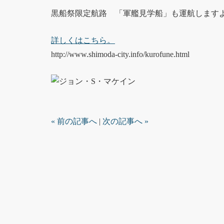
黒船祭限定航路 「軍艦見学船」も運航します
詳しくはこちら。
http://www.shimoda-city.info/kurofune.html
« 前の記事へ
|
次の記事へ »