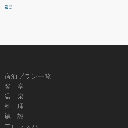
風景
宿泊プラン一覧
客 室
温 泉
料 理
施 設
アロマスパ