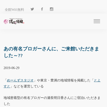
全館Wifi無料
ご予約
過ごし方
客 室
あの有名ブロガーさんに、ご来館いただきま
温 泉
した～??
料 理
施 設
2019-06-29
アクセス
ブログ
「
めーんずスタジオ
」や東京・豊洲の地域情報を掲載した「
とよ
ENGLISH
すと
」などを運営している
地域密着型の有名ブロガーの瀬長明日香さんにご宿泊いただきま
した