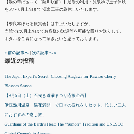
【湯の華ぱぁ～く（熱川駅前）】足湯の利用・源泉ゆで玉子体験
を5/7～6月上旬まで 源泉工事の為休止いたします。
【奈良本ほたる観賞会】は中止いたしますが、
当館では6月上旬までお客様の送迎等を可能な限りお送りして、
ホタルをご覧になって頂きたいと思っております。
« 前の記事へ
|
次の記事へ »
最近の投稿
The Japan Expert’s Secret: Choosing Atagawa for Kawazu Cherry
Blossom Season
【9月5日（土）石曳き道灌まつり応援企画】
伊豆熱川温泉 湯花満開 で日々の疲れをリセット。忙しい二人
におすすめの癒し旅。
Guardians of the Earth’s Heat: The “Yumori” Tradition and UNESCO
Global Geopark in Atagawa