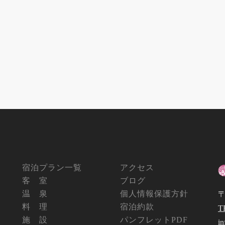
宿泊プラン一覧
アクセス
客 室
ブログ
温 泉
個人情報保護方針
〒
料 理
宿泊約款
T
施 設
パンフレットPDF
i