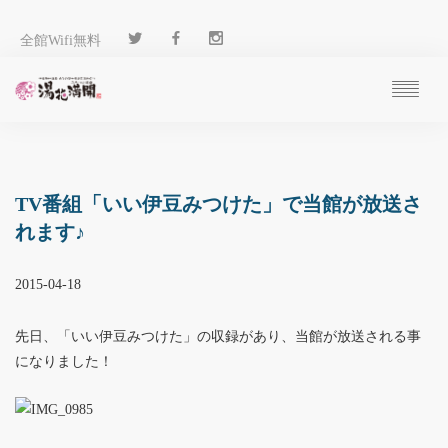
全館Wifi無料
ご予約
過ごし方
客 室
TV番組「いい伊豆みつけた」で当館が放送さ
温 泉
れます♪
料 理
施 設
2015-04-18
アクセス
ブログ
先日、「いい伊豆みつけた」の収録があり、当館が放送される事
ENGLISH
になりました！