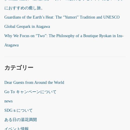
におすすめの癒し旅。
Guardians of the Earth’s Heat: The “Yumori” Tradition and UNESCO
Global Geopark in Atagawa
Why We Focus on “Two”: The Philosophy of a Boutique Ryokan in Izu-
Atagawa
カテゴリー
Dear Guests from Around the World
Go To キャンペーンについて
news
SDGｓについて
ある日の湯花満開
イベント情報