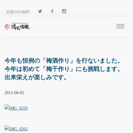
全館Wifi無料
ご予約
過ごし方
客 室
今年も恒例の「梅酒作り」を行ないました。
温 泉
今年は初めて「梅干作り」にも挑戦します。
料 理
出来栄えが楽しみです。
施 設
アクセス
2015-06-02
ブログ
ENGLISH