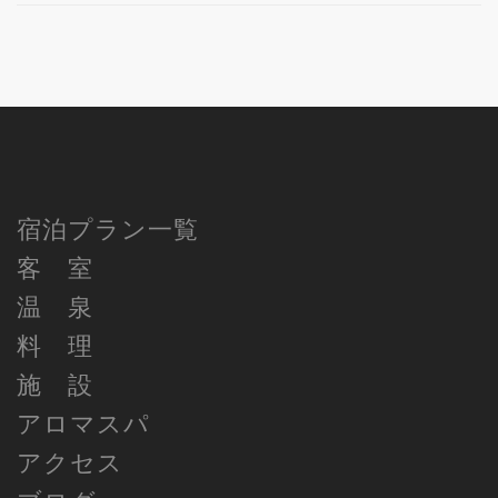
宿泊プラン一覧
客 室
温 泉
料 理
施 設
アロマスパ
アクセス