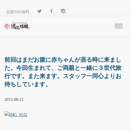
全館Wifi無料
ご予約
過ごし方
客 室
前回はまだお腹に赤ちゃんが居る時に来まし
温 泉
た。今回生まれて、ご両親と一緒に３世代旅
料 理
行です。また来ます。スタッフ一同心よりお
施 設
待ちしています。
アクセス
ブログ
2015-08-21
ENGLISH