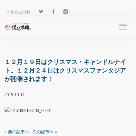
全館Wifi無料
ご予約
過ごし方
客 室
１２月１９日はクリスマス・キャンドルナイ
温 泉
ト。１２月２４日はクリスマスファンタジア
料 理
が開催されます！
施 設
アクセス
2015-10-11
ブログ
ENGLISH
« 前の記事へ
|
次の記事へ »