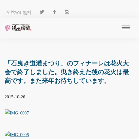
全館Wifi無料
ご予約
過ごし方
客 室
「石曳き道灌まつり」のフィナーレは花火大
温 泉
会で終了しました。曳き終えた後の花火は最
料 理
高です。また来年お待ちしています。
施 設
アクセス
2015-10-26
ブログ
ENGLISH