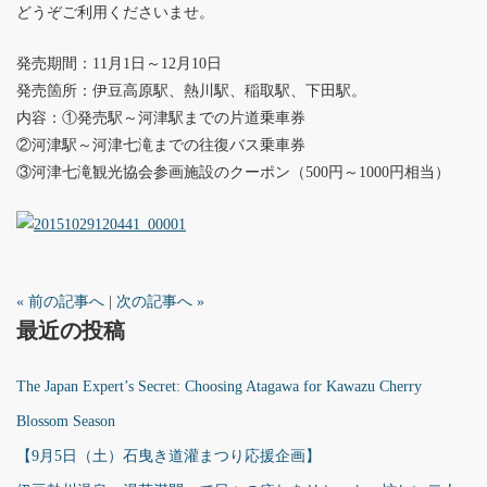
どうぞご利用くださいませ。
発売期間：11月1日～12月10日
発売箇所：伊豆高原駅、熱川駅、稲取駅、下田駅。
内容：①発売駅～河津駅までの片道乗車券
②河津駅～河津七滝までの往復バス乗車券
③河津七滝観光協会参画施設のクーポン（500円～1000円相当）
« 前の記事へ
|
次の記事へ »
最近の投稿
The Japan Expert’s Secret: Choosing Atagawa for Kawazu Cherry
Blossom Season
【9月5日（土）石曳き道灌まつり応援企画】