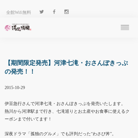
全館Wifi無料
ご予約
過ごし方
客 室
【期間限定発売】河津七滝・おさんぽきっぷ
温 泉
の発売！！
料 理
施 設
2015-10-29
アクセス
ブログ
伊豆急行さんで河津七滝・おさんぽきっぷを発売いたします。
ENGLISH
熱川から河津駅まで行き、七滝巡りとお土産やお食事に使えるク
ーポンまで付いてます！
深夜ドラマ「孤独のグルメ」でも評判だった“わさび丼”。