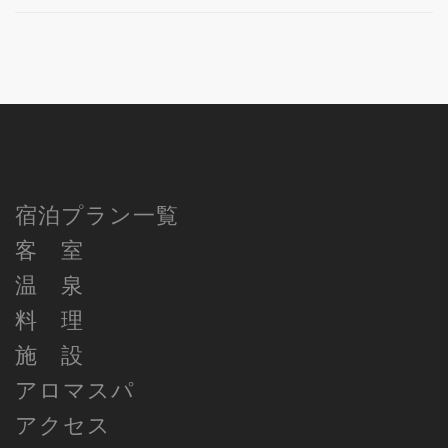
宿泊プラン一覧
客 室
温 泉
料 理
施 設
アロマスパ
アクセス