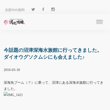
全館Wifi無料
ご予約
過ごし方
客 室
今話題の沼津深海水族館に行ってきました。
温 泉
ダイオウグソクムシにも会えました♪
料 理
施 設
2016-03-18
アクセス
ブログ
深海魚ブーム（？）に乗って、沼津にある深海水族館に行ってき
ENGLISH
ました。