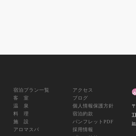
宿泊プラン一覧
アクセス
客 室
ブログ
温 泉
個人情報保護方針
〒
料 理
宿泊約款
T
施 設
パンフレットPDF
i
アロマスパ
採用情報