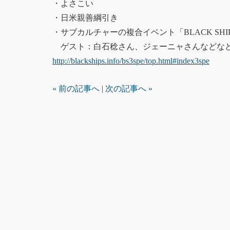
・よさこい
・日米親善綱引き
・サブカルチャーの複合イベント「BLACK SHI
ゲスト：白石稔さん、ジェーニャさんなどな
http://blackships.info/bs3spe/top.html#index3spe
« 前の記事へ
|
次の記事へ »