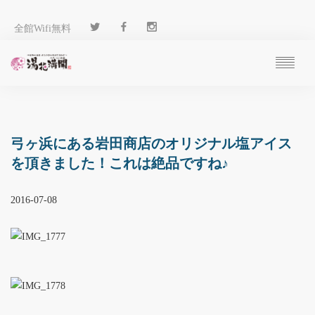
全館Wifi無料
ご予約
過ごし方
客 室
弓ヶ浜にある岩田商店のオリジナル塩アイス
温 泉
を頂きました！これは絶品ですね♪
料 理
施 設
2016-07-08
アクセス
ブログ
ENGLISH