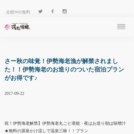
全館Wifi無料
ご予約
過ごし方
客 室
さー秋の味覚！伊勢海老漁が解禁されまし
温 泉
た！！伊勢海老のお造りのついた宿泊プラン
料 理
がお得です♪
施 設
アクセス
2017-09-22
ブログ
ENGLISH
祝！伊勢海老解禁】伊勢海老丸ごと堪能・夜はお造り朝は味噌汁
★無料の源泉かけ流しで温泉三昧！！プラン