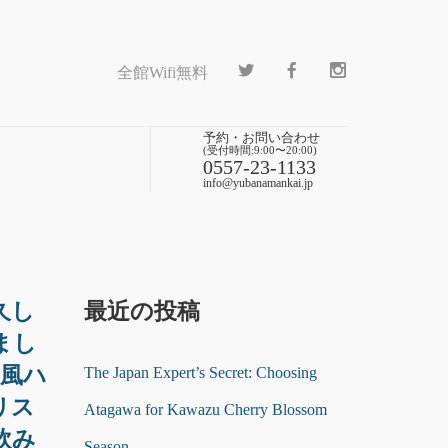
全館Wifi無料
予約・お問い合わせ
(受付時間:9:00〜20:00)
0557-23-1133
info@yubanamankai.jp
久し
最近の投稿
まし
ね風ハ
The Japan Expert’s Secret: Choosing
リス
Atagawa for Kawazu Cherry Blossom
飲み
Season