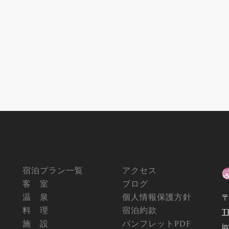
宿泊プラン一覧
アクセス
客 室
ブログ
温 泉
個人情報保護方針
〒
料 理
宿泊約款
T
施 設
パンフレットPDF
i