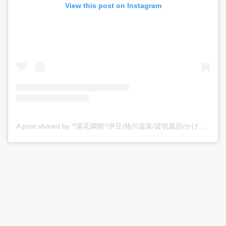
View this post on Instagram
A post shared by ?湯花満開?伊豆/熱川温泉/貸切風呂/かけ流し/カップル/旅館/静岡/海が見える (@yubanamankai)