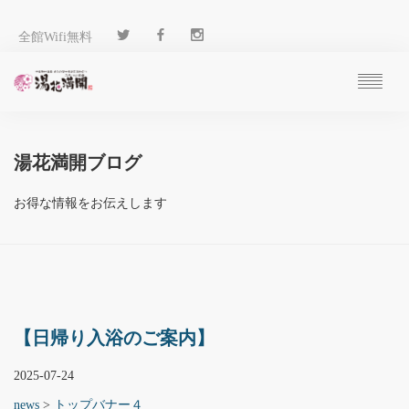
全館Wifi無料
ご予約
過ごし方
湯花満開ブログ
客 室
温 泉
お得な情報をお伝えします
料 理
施 設
アクセス
ブログ
ENGLISH
【日帰り入浴のご案内】
2025-07-24
news
>
トップバナー４