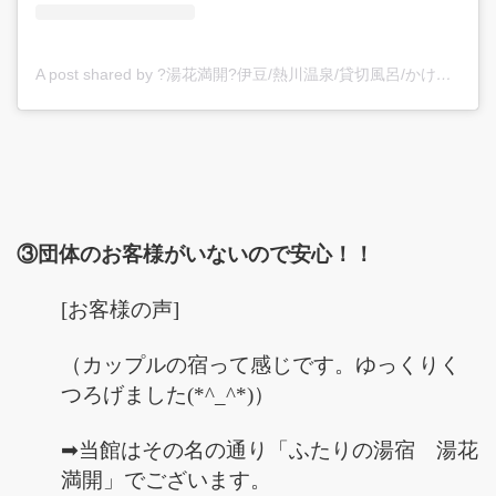
A post shared by ?湯花満開?伊豆/熱川温泉/貸切風呂/かけ流し/カップル/旅館/静岡/海が見える (@yubanamankai)
③団体のお客様がいないので安心！！
[お客様の声]
（カップルの宿って感じです。ゆっくりく
つろげました(*^_^*)）
➡当館はその名の通り「ふたりの湯宿 湯花
満開」でございます。