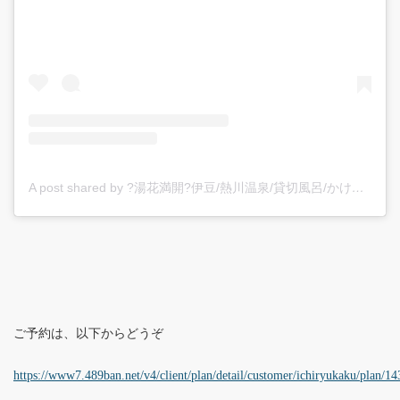
A post shared by ?湯花満開?伊豆/熱川温泉/貸切風呂/かけ流し/カップル/旅館/静岡/海が見える (@yubanamankai)
ご予約は、以下からどうぞ
https://www7.489ban.net/v4/client/plan/detail/customer/ichiryukaku/plan/1