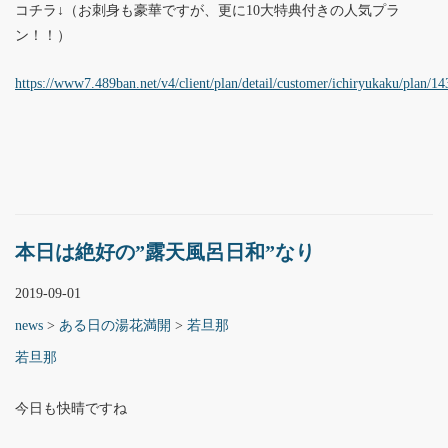
コチラ↓（お刺身も豪華ですが、更に10大特典付きの人気プラ
ン！！）
https://www7.489ban.net/v4/client/plan/detail/customer/ichiryukaku/plan/1
本日は絶好の”露天風呂日和”なり
2019-09-01
news
>
ある日の湯花満開
>
若旦那
若旦那
今日も快晴ですね