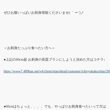
ぜひお腹いっぱいお刺身堪能くださいませ( ｀ー´)ノ
＜お刺身たっぷり食べたい方へ＞
●上記の60cm超 お刺身の長皿プランにしようと決めた方はコチラ↓
https://www7.489ban.net/v4/client/plan/detail/customer/ichiryukaku/plan/2
●60cmはちょっと、、、。でも、やっぱりお刺身食べたいって方は