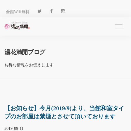
全館Wifi無料
ご予約
過ごし方
湯花満開ブログ
客 室
温 泉
お得な情報をお伝えします
料 理
施 設
アクセス
ブログ
ENGLISH
【お知らせ】今月(2019/9)より、当館和室タイ
プのお部屋は禁煙とさせて頂いております
2019-09-11