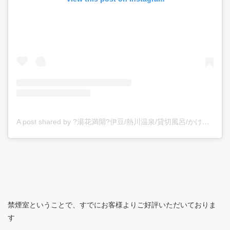
A post shared by ?湯花満開?伊豆/熱川温泉/貸切風呂/かけ流し/カップル/旅館/静岡/海が見える (@yubanamankai)
禁煙室ということで、すでにお客様よりご好評いただいておりま
す