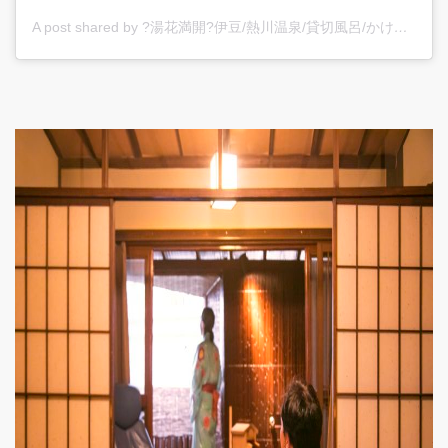
A post shared by ?湯花満開?伊豆/熱川温泉/貸切風呂/かけ流し/カップル/旅館/静岡/海が見える (@yubanamankai)