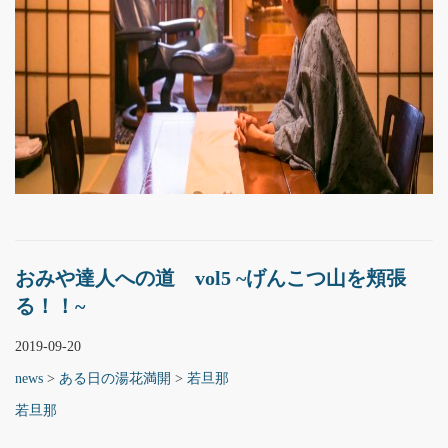
おみや達人への道 vol5 ~げんこつ山を頬張
る！！~
2019-09-20
news
>
ある日の湯花満開
>
若旦那
若旦那