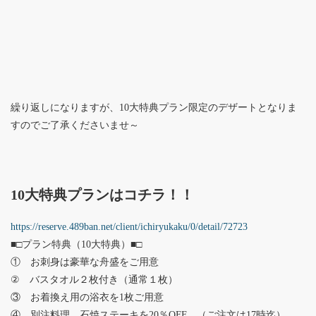
繰り返しになりますが、10大特典プラン限定のデザートとなりま
すのでご了承くださいませ～
10大特典プランはコチラ！！
https://reserve.489ban.net/client/ichiryukaku/0/detail/72723
■□プラン特典（10大特典）■□
① お刺身は豪華な舟盛をご用意
② バスタオル２枚付き（通常１枚）
③ お着換え用の浴衣を1枚ご用意
④ 別注料理 石焼ステーキを20％OFF （ご注文は17時迄）