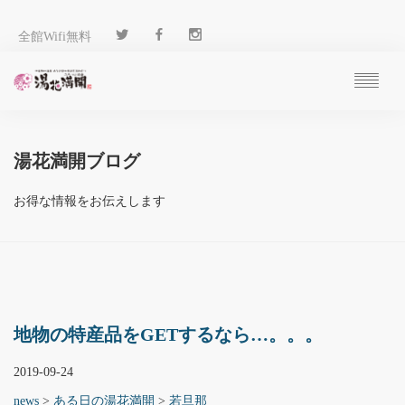
全館Wifi無料
ご予約
過ごし方
湯花満開ブログ
客 室
温 泉
お得な情報をお伝えします
料 理
施 設
アクセス
ブログ
ENGLISH
地物の特産品をGETするなら…。。。
2019-09-24
news
>
ある日の湯花満開
>
若旦那